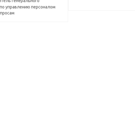
тель генерального
 по управлению персоналом
опросам