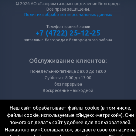
© 2026 АО «Газпром газораспределение Белгород»
Все права защищены.
Политика обработки персональных данных
Телефон горячей линии
+7 (4722) 25-12-25
жителям г. Белгорода и Белгородского района
Обслуживание клиентов:
Понедельник-пятница с 8:00 до 18:00
Суббота с 8:00 до 17:00
без перерыва
Воскресенье – выходной
Наш сайт обрабатывает файлы cookie (в том числе,
Режим работы кассы:
файлы cookie, используемые «Яндекс-метрикой»). Они
Понедельник-суббота с 8:00 до 17:00
помогают делать сайт удобнее для пользователей.
перерыв с 12:00 до 13:00
Нажав кнопку «Соглашаюсь», вы даете свое согласие на
Воскресенье – выходной