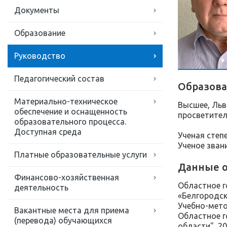
Документы
Образование
Руководство
Педагогический состав
Образов
Материально-техническое
Высшее, Льв
обеспечение и оснащенность
просветител
образовательного процесса.
Доступная среда
Ученая степе
Ученое звани
Платные образовательные услуги
Данные 
Финансово-хозяйственная
Областное г
деятельность
«Белгородск
Учебно-мето
Вакантные места для приема
Областное г
(перевода) обучающихся
области", 20