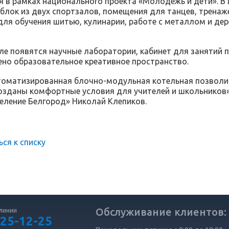
я в рамках национального проекта «Молодежь и дети». В
блок из двух спортзалов, помещения для танцев, тренаж
для обучения шитью, кулинарии, работе с металлом и д
ле появятся научные лаборатории, кабинет для занятий 
но образовательное креативное пространство.
томатизированная блочно-модульная котельная позволит
созданы комфортные условия для учителей и школьников
еление Белгород» Николай Клепиков.
ься к списку
Обслуживание клиентов:
линии
 25-12-25