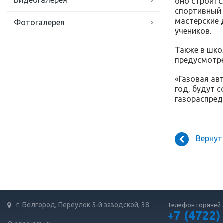
Видеогалерея
оно строитс
спортивный 
мастерские 
Фотогалерея
учеников.
Также в шко
предусмотре
«Газовая ав
год, будут 
газораспред
Вернут
г. Белгород, Переулок 5-й заводской, 38
Телефон горячей 
+7 (4722)