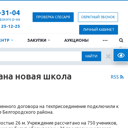
-31-04
ПРОВЕРКА СЛЕСАРЯ
ОБРАТНЫЙ ЗВОНОК
дского р-на
) 25-12-25
ЛИЧНЫЙ КАБИНЕТ
...
ЕНТР
ЗАКУПКИ
АУКЦИОНЫ
Верс
НАЙТИ
ана новая школа
RSS
ченного договора на техприсоединение подключили к
 Белгородского района.
стью 26 м. Учреждение рассчитано на 750 учеников,