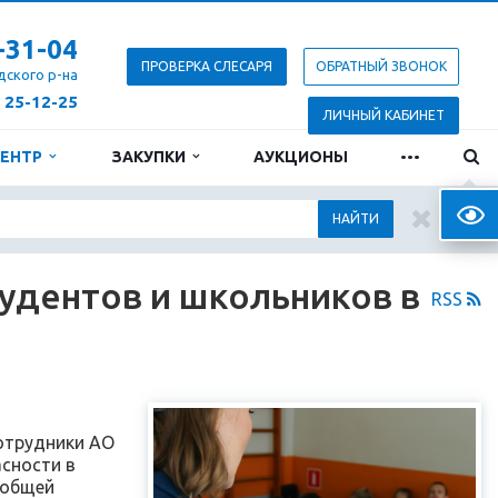
-31-04
ПРОВЕРКА СЛЕСАРЯ
ОБРАТНЫЙ ЗВОНОК
дского р-на
) 25-12-25
ЛИЧНЫЙ КАБИНЕТ
...
ЦЕНТР
ЗАКУПКИ
АУКЦИОНЫ
Верс
НАЙТИ
тудентов и школьников в
RSS
сотрудники АО
асности в
 общей