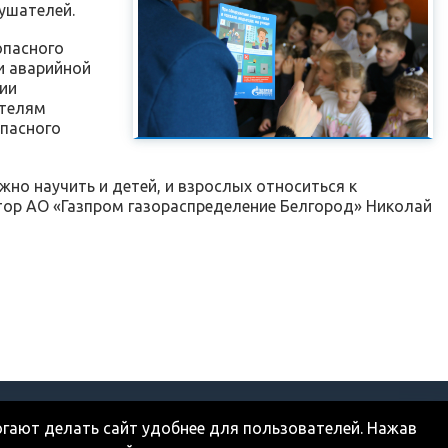
ушателей.
опасного
и аварийной
ии
ателям
опасного
жно научить и детей, и взрослых относиться к
тор АО «Газпром газораспределение Белгород» Николай
Карта сайта
Режим работы кассы:
огают делать сайт удобнее для пользователей. Нажав