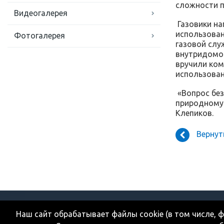
сложности п
Видеогалерея
Газовики на
использован
Фотогалерея
газовой слу
внутридомов
вручили ком
использован
«Вопрос без
природному 
Клепиков.
Вернут
г. Белгород, Переулок 5-й заводской, 38
Телефон горячей 
Наш сайт обрабатывает файлы cookie (в том числе, 
+7 (4722)