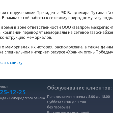
вии с поручениями Президента РФ Владимира Путина «Газ
. В рамках этой работы к сетевому природному газу под
 время в зоне ответственности ООО «Газпром межрегионга
 компании переводят мемориалы на сетевое газоснабжен
еконструкцию мемориалов.
о мемориалах: их история, расположение, а также данн
а специальном интернет-ресурсе «Храним огонь Победы»,
ься к списку
Обслуживание клиентов:
линии
 25-12-25
Понедельник-пятница с 8:00 до 18:00
рода и Белгородского района
Суббота с 8:00 до 17:00
без перерыва
Воскресенье – выходной