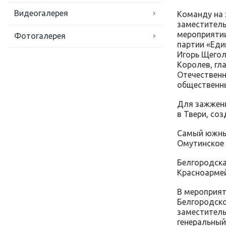
Видеогалерея
Команду на 
заместитель
мероприятии
Фотогалерея
партии «Еди
Игорь Щегол
Королев, гл
Отечественн
общественны
Для зажжени
в Твери, со
Самый южный
Омутинское 
Белгородска
Красноармей
В мероприят
Белгородско
заместитель
генеральный