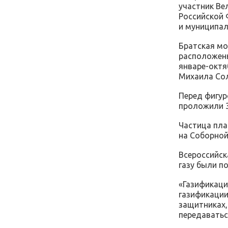
участник Ве
Российской 
и муниципал
Братская мо
расположены
январе-октя
Михаила Соло
Перед фигур
проложили 3
Частица пла
на Соборно
Всероссийск
газу были п
«Газификаци
газификации
защитниках,
передаватьс