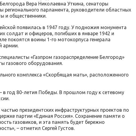
Белгорода Вера Николаевна Уткина, сенаторы
ы регионального парламента, руководители областных
ты и общественники.
ейской появилась в 1947 году. У подножия монумента
х солдат и офицеров, погибших в январе 1942 и
гиле покоятся воины 1-го мотокорпуса генерала
й армии.
 специалисты «Газпром газораспределение Белгород»
ы газового оборудования.
ального комплекса «Скорбящая мать», расположенного
– в год 80-летия Победы. В прошлом году к сетевому
сии.
 частью президентских инфраструктурных проектов по
держке партии «Единая Россия». Сохранение памяти о
ость газовиков, и эта память будет бережно
сть», – отметил Сергей Густов.