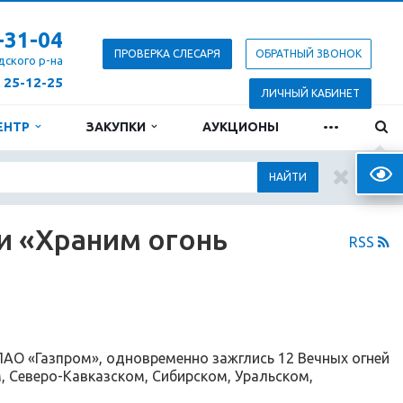
-31-04
ПРОВЕРКА СЛЕСАРЯ
ОБРАТНЫЙ ЗВОНОК
дского р-на
) 25-12-25
ЛИЧНЫЙ КАБИНЕТ
...
ЕНТР
ЗАКУПКИ
АУКЦИОНЫ
Верс
НАЙТИ
и «Храним огонь
RSS
ПАО «Газпром», одновременно зажглись 12 Вечных огней
, Северо-Кавказском, Сибирском, Уральском,