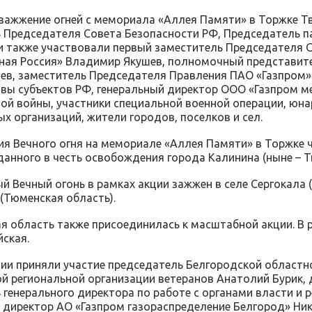
зажжение огней с мемориала «Аллея Памяти» в Торжке Тв
 Председателя Совета Безопасности РФ, Председатель п
 также участвовали первый заместитель Председателя С
ная Россия» Владимир Якушев, полномочный представит
ев, заместитель Председателя Правления ПАО «Газпром»
авы субъектов РФ, генеральный директор ООО «Газпром ме
ой войны, участники специальной военной операции, юна
х организаций, жители городов, поселков и сел.
я Вечного огня на мемориале «Аллея Памяти» в Торжке 
зданного в честь освобождения города Калинина (ныне – Тв
 Вечный огонь в рамках акции зажжен в селе Сергокала (
(Тюменская область).
я область также присоединилась к масштабной акции. В р
ская.
ии приняли участие председатель Белгородской област
й региональной организации ветеранов Анатолий Бурик,
 генерального директора по работе с органами власти и 
 директор АО «Газпром газораспределение Белгород» Ник