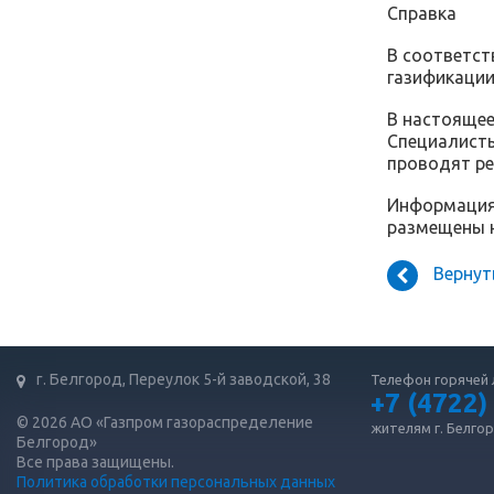
Справка
В соответст
газификации
В настоящее
Специалисты
проводят р
Информация 
размещены н
Вернут
г. Белгород, Переулок 5-й заводской, 38
Телефон горячей 
+7 (4722)
© 2026 АО «Газпром газораспределение
жителям г. Белго
Белгород»
Все права защищены.
Политика обработки персональных данных