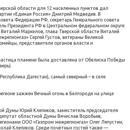
ерской области для 12 населенных пунктов дал
артии «Единая Россия» Дмитрий Медведев. В
овета Федерации РФ, секретарь Генерального совета
ель Президента РФ в Центральном федеральном округе
 Виталий Маркелов, глава Тверской области Виталий
жрегионгаз» Сергей Густов, ветераны Великой
рмейцы, представители органов власти и
частица пламени была доставлена от Обелиска Победы
ерь).
Республика Дагестан), самый северный – в селе
егионе зажжен Вечный огонь в Белгороде на улице
ной Думы Юрий Клепиков, заместитель председателя
 депутат областной Думы Вячеслав Воробьев,
регионами ООО «Газпром межрегионгаз» Олег Ляпустин,
олай Клепиков. Среди почётных гостей также —