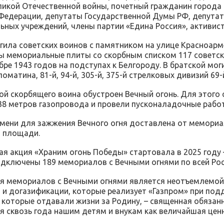
ликой Отечественной войны, почетный гражданин города 
Федерации, депутаты Государственной Думы РФ, депутат
ьных учреждений, члены партии «Едина Россия», активис
гила советских воинов с памятником на улице Красноарм
 мемориальные плиты со скорбным списком 117 советски
бре 1943 годов на подступах к Белгороду. В братской мо
матина, 81-й, 94-й, 305-й, 375-й стрелковых дивизий 69-
ой скорбящего воина обустроен Вечный огонь. Для этого
8 метров газопровода и провели пусконаладочные работ
мени для зажжения Вечного огня доставлена от мемори
й площади.
ая акция «Храним огонь Победы» стартовала в 2025 году 
одключены 189 мемориалов с Вечными огнями по всей Рос
я мемориалов с Вечными огнями является неотъемлемой
 и догазификации, которые реализует «Газпром» при под
 которые отдавали жизни за Родину, – священная обязанн
я сквозь года нашим детям и внукам как величайшая ценно