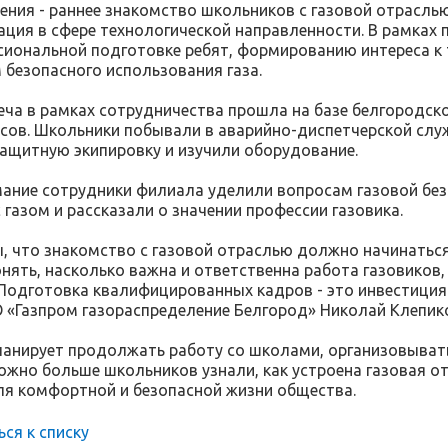
ения - раннее знакомство школьников с газовой отраслью
ция в сфере технологической направленности. В рамках п
иональной подготовке ребят, формированию интереса к
 безопасного использования газа.
еча в рамках сотрудничества прошла на базе белгородско
сов. Школьники побывали в аварийно-диспетчерской служ
ащитную экипировку и изучили оборудование.
ание сотрудники филиала уделили вопросам газовой без
 газом и рассказали о значении профессии газовика.
, что знакомство с газовой отраслью должно начинаться
онять, насколько важна и ответственна работа газовиков
Подготовка квалифицированных кадров - это инвестиция 
 «Газпром газораспределение Белгород» Николай Клепик
анирует продолжать работу со школами, организовывать 
ожно больше школьников узнали, как устроена газовая от
я комфортной и безопасной жизни общества.
ься к списку