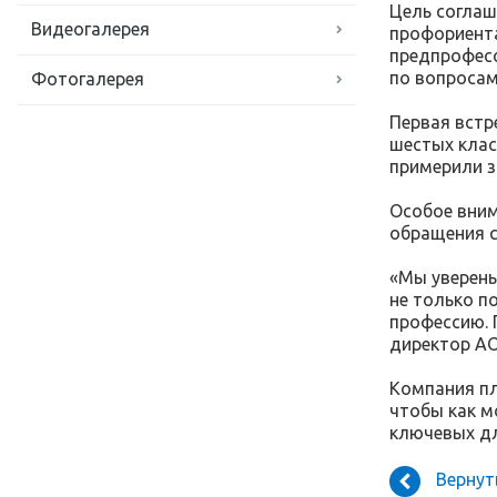
Цель соглаш
Видеогалерея
профориента
предпрофесс
по вопросам
Фотогалерея
Первая встр
шестых клас
примерили з
Особое вним
обращения с
«Мы уверены
не только п
профессию. 
директор АО
Компания пл
чтобы как м
ключевых дл
Вернут