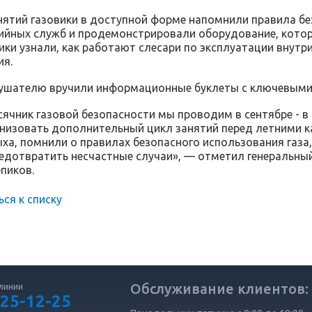
нятий газовики в доступной форме напомнили правила без
ийных служб и продемонстрировали оборудование, кот
ники узнали, как работают слесари по эксплуатации внут
ия.
шателю вручили информационные буклеты с ключевыми п
ячник газовой безопасности мы проводим в сентябре - в 
низовать дополнительный цикл занятий перед летними ка
ха, помнили о правилах безопасного использования газ
едотвратить несчастные случаи», — отметил генеральны
пиков.
ься к списку
Обслуживание клиентов:
линии
 25-12-25