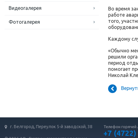
Видеогалерея
Во время за
работе авар
того, участ
Фотогалерея
оборудован
Каждому слу
«Обычно мес
решили орга
период отды
помогает пр
Николай Кле
Вернут
г. Белгород, Переулок 5-й заводской, 38
Телефон горячей 
+7 (4722)