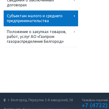
Сведения о заключенных
договорах
Субъектам малого и среднего
предпринимательства
Положение о закупках товаров,
работ, услуг АО «Газпром
газораспределение Белгород»
г. Белгород, Переулок 5-й заводской, 38
Телефон горячей 
+7 (4722)